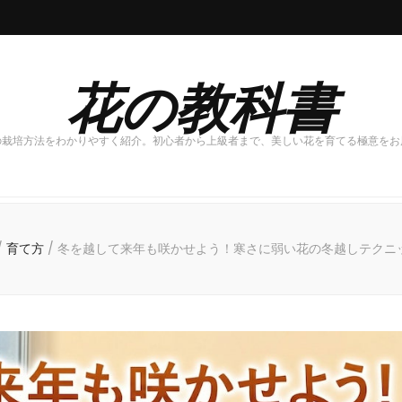
花の教科書
の栽培方法をわかりやすく紹介。初心者から上級者まで、美しい花を育てる極意をお
/
育て方
/
冬を越して来年も咲かせよう！寒さに弱い花の冬越しテクニ