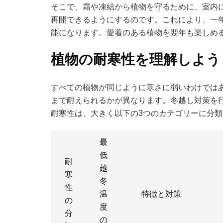
そこで、霜や凍結から植物を守るために、室内
再開できるようにするのです。これにより、一
能になります。愛着のある植物を翌年も楽しめ
植物の耐寒性を理解しよう
すべての植物が同じように寒さに弱いわけでは
まで耐えられるかが異なります。冬越し対策を
耐寒性は、大きく以下の3つのカテゴリーに分
最
低
耐
越
寒
冬
性
温
特徴と対策
の
度
分
の