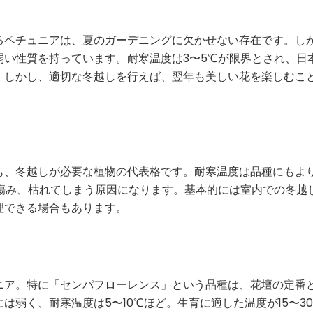
るペチュニアは、夏のガーデニングに欠かせない存在です。し
い性質を持っています。耐寒温度は3〜5℃が限界とされ、日
。しかし、適切な冬越しを行えば、翌年も美しい花を楽しむこ
も、冬越しが必要な植物の代表格です。耐寒温度は品種にもよ
傷み、枯れてしまう原因になります。基本的には室内での冬越
理できる場合もあります。
ニア。特に「センパフローレンス」という品種は、花壇の定番
弱く、耐寒温度は5〜10℃ほど。生育に適した温度が15〜3