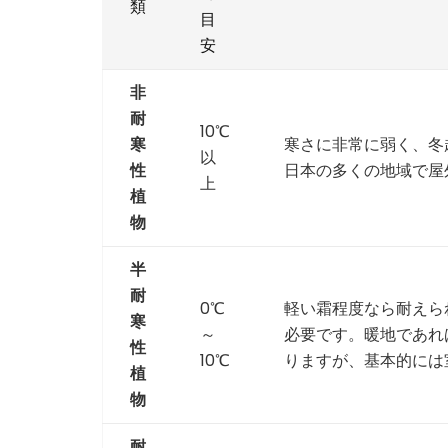
類
目
安
非
耐
10℃
寒
寒さに非常に弱く、冬
以
性
日本の多くの地域で屋
上
植
物
半
耐
0℃
軽い霜程度なら耐えら
寒
～
必要です。暖地であれ
性
10℃
りますが、基本的には
植
物
耐