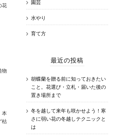
園芸
の花
水やり
育て方
最近の投稿
植物
胡蝶蘭を贈る前に知っておきたい
こと。花選び・立札・届いた後の
置き場所まで
冬を越して来年も咲かせよう！寒
。本
さに弱い花の冬越しテクニックと
ず枯
は