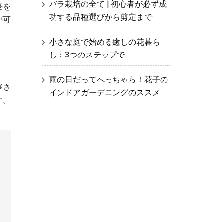
バラ栽培の全て | 初心者が必ず成
長を
功する品種選びから剪定まで
が可
小さな庭で始める癒しの花暮ら
し：3つのステップで
雨の日だってへっちゃら！花子の
寒さ
インドアガーデニングのススメ
す。