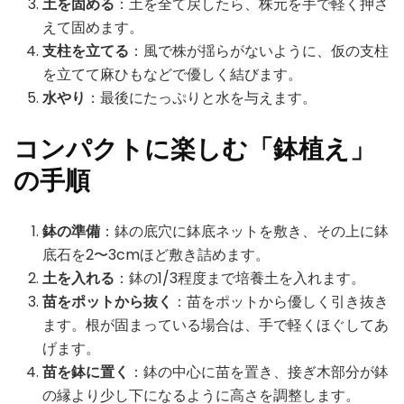
土を固める
：土を全て戻したら、株元を手で軽く押さ
えて固めます。
支柱を立てる
：風で株が揺らがないように、仮の支柱
を立てて麻ひもなどで優しく結びます。
水やり
：最後にたっぷりと水を与えます。
コンパクトに楽しむ「鉢植え」
の手順
鉢の準備
：鉢の底穴に鉢底ネットを敷き、その上に鉢
底石を2〜3cmほど敷き詰めます。
土を入れる
：鉢の1/3程度まで培養土を入れます。
苗をポットから抜く
：苗をポットから優しく引き抜き
ます。根が固まっている場合は、手で軽くほぐしてあ
げます。
苗を鉢に置く
：鉢の中心に苗を置き、接ぎ木部分が鉢
の縁より少し下になるように高さを調整します。