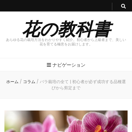
花の教科書
あらゆる花の栽培方法をわかりやすく紹介。初心者から上級者まで、美しい
花を育てる極意をお届けします。
ナビゲーション
ホーム
/
コラム
/
バラ栽培の全て | 初心者が必ず成功する品種選
びから剪定まで