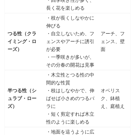
・四季咲き性が多く、
長く花を楽しめる
・枝が長くしなやかに
伸びる
つる性（クラ
・自立しないため、フ
アーチ、フ
イミング・ロ
ェンスやアーチに誘引
ェンス、壁
ーズ）
が必要
面
・一季咲きが多いが、
その分春の開花は見事
・木立性とつる性の中
間的な性質
半つる性（シ
・枝はしなやかで、伸
オベリス
ュラブ・ロー
ばせば小さめのつるバ
ク、鉢植
ズ）
ラに
え、庭植え
・短く剪定すれば木立
性のように楽しめる
・地面を這うように広