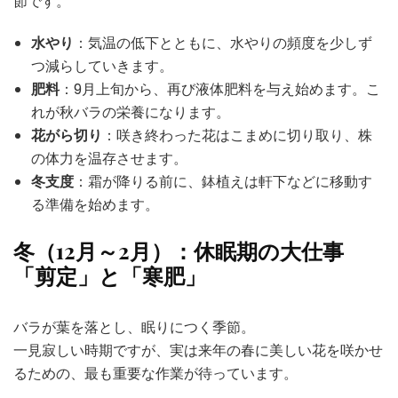
節です。
水やり
：気温の低下とともに、水やりの頻度を少しず
つ減らしていきます。
肥料
：9月上旬から、再び液体肥料を与え始めます。こ
れが秋バラの栄養になります。
花がら切り
：咲き終わった花はこまめに切り取り、株
の体力を温存させます。
冬支度
：霜が降りる前に、鉢植えは軒下などに移動す
る準備を始めます。
冬（12月～2月）：休眠期の大仕事
「剪定」と「寒肥」
バラが葉を落とし、眠りにつく季節。
一見寂しい時期ですが、実は来年の春に美しい花を咲かせ
るための、最も重要な作業が待っています。