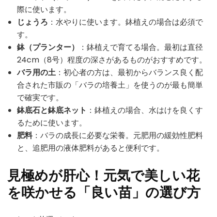
際に使います。
じょうろ
：水やりに使います。鉢植えの場合は必須で
す。
鉢（プランター）
：鉢植えで育てる場合。最初は直径
24cm（8号）程度の深さがあるものがおすすめです。
バラ用の土
：初心者の方は、最初からバランス良く配
合された市販の「バラの培養土」を使うのが最も簡単
で確実です。
鉢底石と鉢底ネット
：鉢植えの場合、水はけを良くす
るために使います。
肥料
：バラの成長に必要な栄養。元肥用の緩効性肥料
と、追肥用の液体肥料があると便利です。
見極めが肝心！元気で美しい花
を咲かせる「良い苗」の選び方