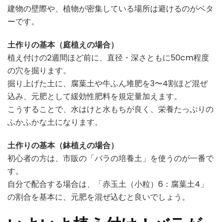
建物の壁際や、植物が密集している場所は避けるのがベタ
ーです。
土作りの基本（庭植えの場合）
植え付けの2週間ほど前に、直径・深さともに50cm程度
の穴を掘ります。
掘り上げた土に、腐葉土や牛ふん堆肥を3〜4割ほど混ぜ
込み、元肥として緩効性肥料を規定量加えます。
こうすることで、水はけと水もちが良く、栄養たっぷりの
ふかふかな土になります。
土作りの基本（鉢植えの場合）
初心者の方は、市販の「バラの培養土」を使うのが一番で
す。
自分で配合する場合は、「赤玉土（小粒）6：腐葉土4」
の割合を基本に、元肥を混ぜ込むと良いでしょう。