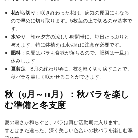
花がら切り
：咲き終わった花は、病気の原因にもなる
ので早めに切り取ります。5枚葉の上で切るのが基本で
す。
水やり
：朝か夕方の涼しい時間帯に、毎日たっぷりと
与えます。特に鉢植えは水切れに注意が必要です。
肥料
：真夏はバラも食欲が落ちるので、肥料は一旦お
休みします。
夏剪定
：8月の終わり頃に、枝を軽く切り戻すことで、
秋バラを美しく咲かせることができます。
秋（9月～11月）：秋バラを楽し
む準備と冬支度
夏の暑さが和らぐと、バラは再び活動期に入ります。
春とはまた違った、深く美しい色合いの秋バラを楽しむ季