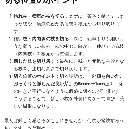
枯れ枝・病気の枝を切る
：まずは、茶色く枯れてしま
った枝や、病気の跡がある枝を根元から切り取りま
す。
細い枝・内向きの枝を切る
：次に、鉛筆よりも細いよ
うな弱々しい枝や、株の中心に向かって伸びている枝
（内向枝）を根元から整理します。
残した枝を切り戻す
：最後に、残った元気な主幹とな
る枝を、適切な高さで切り戻します。
切る位置のポイント
：切る場所は、
「外側を向いた、
ぷっくりと膨らんだ良い芽」の5mm〜1cm上
を、芽
の向きと平行になるように
斜めに
切るのが理想です。
こうすることで、新しい枝が外側に向かって伸び、美
しい樹形になります。
最初は難しく感じるかもしれませんが、何度か経験するう
ちに必ずコツが掴めます。