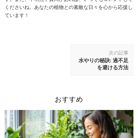
くださいね。あなたの植物との素敵な日々を心から応援し
ています！
投
次の記事
稿
水やりの秘訣: 過不足
ナ
を避ける方法
ビ
ゲ
ー
シ
おすすめ
ョ
ン